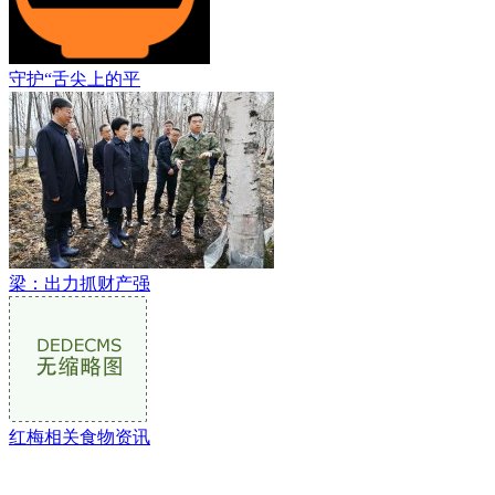
守护“舌尖上的平
梁：出力抓财产强
红梅相关食物资讯