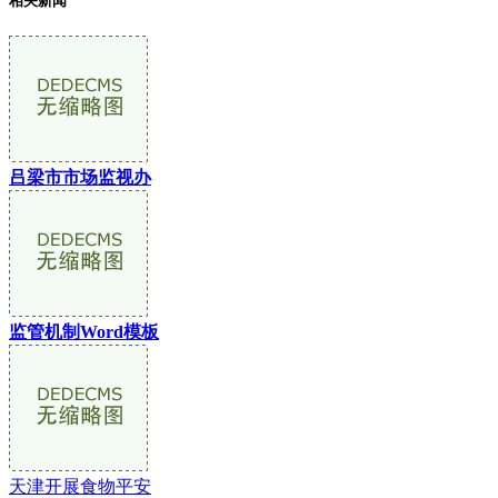
相关新闻
吕梁市市场监视办
监管机制Word模板
天津开展食物平安