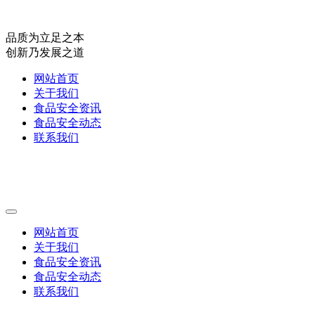
品质为立足之本
创新乃发展之道
网站首页
关于我们
食品安全资讯
食品安全动态
联系我们
网站首页
关于我们
食品安全资讯
食品安全动态
联系我们