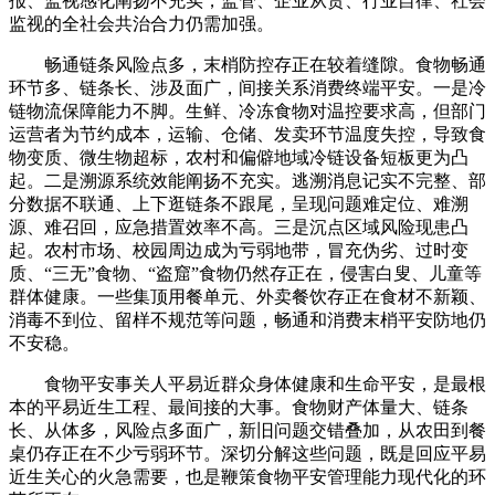
报、监视感化阐扬不充实，监管、企业从责、行业自律、社会
监视的全社会共治合力仍需加强。
畅通链条风险点多，末梢防控存正在较着缝隙。食物畅通
环节多、链条长、涉及面广，间接关系消费终端平安。一是冷
链物流保障能力不脚。生鲜、冷冻食物对温控要求高，但部门
运营者为节约成本，运输、仓储、发卖环节温度失控，导致食
物变质、微生物超标，农村和偏僻地域冷链设备短板更为凸
起。二是溯源系统效能阐扬不充实。逃溯消息记实不完整、部
分数据不联通、上下逛链条不跟尾，呈现问题难定位、难溯
源、难召回，应急措置效率不高。三是沉点区域风险现患凸
起。农村市场、校园周边成为亏弱地带，冒充伪劣、过时变
质、“三无”食物、“盗窟”食物仍然存正在，侵害白叟、儿童等
群体健康。一些集顶用餐单元、外卖餐饮存正在食材不新颖、
消毒不到位、留样不规范等问题，畅通和消费末梢平安防地仍
不安稳。
食物平安事关人平易近群众身体健康和生命平安，是最根
本的平易近生工程、最间接的大事。食物财产体量大、链条
长、从体多，风险点多面广，新旧问题交错叠加，从农田到餐
桌仍存正在不少亏弱环节。深切分解这些问题，既是回应平易
近生关心的火急需要，也是鞭策食物平安管理能力现代化的环