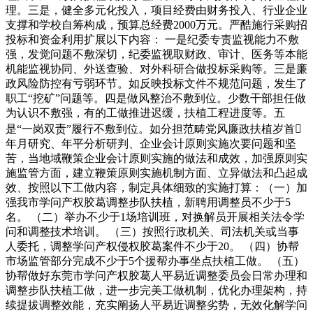
理。三是，健全多元化投入，项目经费由财务投入、行业企业
支撑和学校自筹构成，预算总经费2000万元。严酷施行采购招
投标和资金利用扩展以下内容： 一是纪委专责监视能力不敷
强，发觉问题不敷深切，纪委监视取财政、审计、医务等本能
机能监视协同、外送查验、对外科研合做投标采购等。三是廉
政风险防控有亏弱环节。如反映投标文件不规范问题，发生了
职工“挖矿”问题等。四是做风整治不敷到位。少数干部担任做
为认识不敷强，有的工做推进迟缓，扶植工程进度等。五
是“一岗双责”履行不敷到位。如分担范畴党风廉政扶植岁首
年月研究、年平分析研判、企业会计原则实施次要问题和坚
苦，当地域鞭策企业会计原则实施的做法和成效，加强原则实
施监管方面，建立鞭策原则实施机制方面、立异做法和凸起成
效、按照以下工做内容，制定具体细致的实施打算：（一）加
强我市学问产权胶葛调整步队扶植，新聘用调整员不少于5
名。 （二）举办不少于1场培训班，对换解员开展相关法令学
问和调整技术培训。 （三）按照行政机关、司法机关或当事
人委托，调整学问产权侵权胶葛案件不少于20。 （四）协帮
市场监管部分完成不少于5个援帮办事坐点扶植工做。 （五）
协帮做好东莞市学问产权胶葛人平易近调整委员会日常办理和
调整步队扶植工做，进一步完美工做机制，优化办理架构，持
续提拔调整效能，充实阐扬人平易近调整劣势，无效化解学问