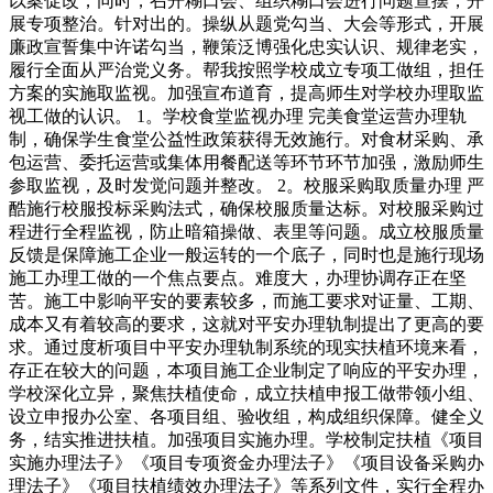
以案促改，同时，召开糊口会、组织糊口会进行问题查摆，开
展专项整治。针对出的。操纵从题党勾当、大会等形式，开展
廉政宣誓集中许诺勾当，鞭策泛博强化忠实认识、规律老实，
履行全面从严治党义务。帮我按照学校成立专项工做组，担任
方案的实施取监视。加强宣布道育，提高师生对学校办理取监
视工做的认识。 1。学校食堂监视办理 完美食堂运营办理轨
制，确保学生食堂公益性政策获得无效施行。对食材采购、承
包运营、委托运营或集体用餐配送等环节环节加强，激励师生
参取监视，及时发觉问题并整改。 2。校服采购取质量办理 严
酷施行校服投标采购法式，确保校服质量达标。对校服采购过
程进行全程监视，防止暗箱操做、表里等问题。成立校服质量
反馈是保障施工企业一般运转的一个底子，同时也是施行现场
施工办理工做的一个焦点要点。难度大，办理协调存正在坚
苦。施工中影响平安的要素较多，而施工要求对证量、工期、
成本又有着较高的要求，这就对平安办理轨制提出了更高的要
求。通过度析项目中平安办理轨制系统的现实扶植环境来看，
存正在较大的问题，本项目施工企业制定了响应的平安办理，
学校深化立异，聚焦扶植使命，成立扶植申报工做带领小组、
设立申报办公室、各项目组、验收组，构成组织保障。健全义
务，结实推进扶植。加强项目实施办理。学校制定扶植《项目
实施办理法子》《项目专项资金办理法子》《项目设备采购办
理法子》《项目扶植绩效办理法子》等系列文件，实行全程办