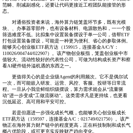
范畴、削减副感化，还要让代码更接近工程团队能接管的形
态。
对通俗投资者来说，海外算力链笼盖环节多，既有光模
块、、办事器零部件，也有设备材料、电源散热和，一一个股
筛选难度不低。比拟集中设置装备摆设于单一公司，借帮ETF
打包设置装备摆设，可能是一种更为便利、省心的参取体例。
能够关心创业板ETF易方达（159915，连接基金A/C/Y：
110026/004744/022907）。该产物创业板指，笼盖创业板中市
值较大、流动性较好的代表性公司，可做为结构成长资产和察
看AI硬件链外溢机遇的东西之一。
更值得关心的是企业级Agent的利用频次。它不是偶尔试
一次，而可能嵌入研发、运营、风控、客服、投研等日常流
程。一旦从小我尝鲜组织级摆设，算力需求就会从“流量驱
动”进一步变成“工做流驱动”。这类需求凡是更持续，也更看
沉低延迟、高可用和平安可控。
若是但愿进一步强化成长气概，也能够关心创业板成长
ETF易方达（159597，连接基金A/C：021749/021750）。该产
物正在海外算力财产链中的程度更高，正在科技制制和成长气
概占优阶段，或可更充实反映财产趋向变化。