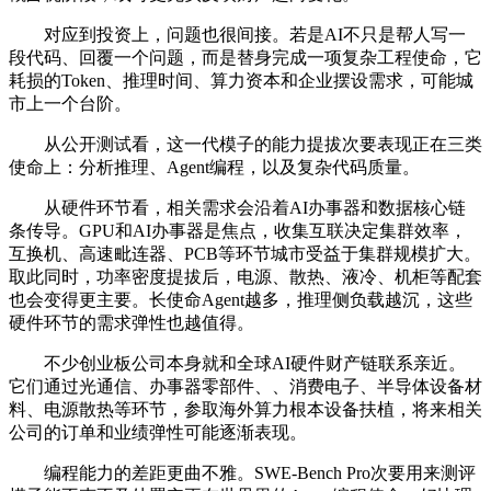
对应到投资上，问题也很间接。若是AI不只是帮人写一
段代码、回覆一个问题，而是替身完成一项复杂工程使命，它
耗损的Token、推理时间、算力资本和企业摆设需求，可能城
市上一个台阶。
从公开测试看，这一代模子的能力提拔次要表现正在三类
使命上：分析推理、Agent编程，以及复杂代码质量。
从硬件环节看，相关需求会沿着AI办事器和数据核心链
条传导。GPU和AI办事器是焦点，收集互联决定集群效率，
互换机、高速毗连器、PCB等环节城市受益于集群规模扩大。
取此同时，功率密度提拔后，电源、散热、液冷、机柜等配套
也会变得更主要。长使命Agent越多，推理侧负载越沉，这些
硬件环节的需求弹性也越值得。
不少创业板公司本身就和全球AI硬件财产链联系亲近。
它们通过光通信、办事器零部件、、消费电子、半导体设备材
料、电源散热等环节，参取海外算力根本设备扶植，将来相关
公司的订单和业绩弹性可能逐渐表现。
编程能力的差距更曲不雅。SWE-Bench Pro次要用来测评