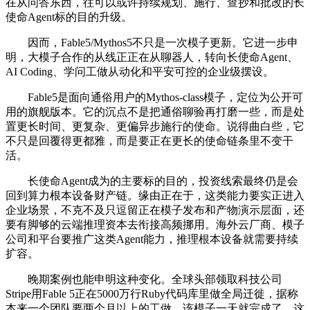
在从问答东西，往可以或许持续规划、施行、查抄和批改的长
使命Agent标的目的升级。
因而，Fable5/Mythos5不只是一次模子更新。它进一步申
明，大模子合作的从线正正在从聊器人，转向长使命Agent、
AI Coding、学问工做从动化和平安可控的企业级摆设。
Fable5是面向通俗用户的Mythos-class模子，定位为公开可
用的旗舰版本。它的沉点不是把通俗聊验再打磨一些，而是处
置更长时间、更复杂、更偏异步施行的使命。说得曲白些，它
不只是回覆得更都雅，而是要正在更长的使命链条里不变干
活。
长使命Agent成为的主要标的目的，投资线索最终仍是会
回到算力根本设备财产链。缘由正在于，这类能力要实正进入
企业场景，不克不及只逗留正在模子发布和产物演示层面，还
要有脚够的云端推理资本去衔接高频挪用。海外云厂商、模子
公司和平台要推广这类Agent能力，推理根本设备就需要持续
扩容。
晚期案例也能申明这种变化。全球头部领取科技公司
Stripe用Fable 5正在5000万行Ruby代码库里做全局迁徙，据称
本来一个团队要两个月以上的工做，该模子一天就完成了。这