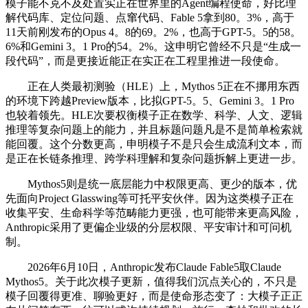
模子能不克不及处置实正在世界里的Agent编程使命，好比理
解代码库、定位问题、点窜代码、Fable 5拿到80。3%，高于
11天前刚发布的Opus 4。8的69。2%，也高于GPT-5。5的58。
6%和Gemini 3。1 Pro的54。2%。这申明它曾经不只是“生成一
段代码”，而是更接近能正在实正在工程里推进一段使命。
正在人类最初测验（HLE）上，Mythos 5正在不挪用东西
的环境下跨越Preview版本，比拟GPT-5。5、Gemini 3。1 Pro
也较着领先。HLE次要权衡模子正在数学、科学、人文、逻辑
推理等复杂问题上的能力，并且标题问题凡是不是简单检索就
能回覆。这个分数更高，申明模子不是只会生成流利文本，而
是正在长链条推理、跨学科理解和复杂问题拆解上更进一步。
Mythos5则是统一底层能力中权限更高、更少的版本，优
先面向Project Glasswing等可托平安伙伴。因为这类模子正在
收集平安、生命科学等范畴能力更强，也可能带来更高风险，
Anthropic采用了更偏企业级的分层权限、平安审计和可问机
制。
2026年6月10日，Anthropic发布Claude Fable5取Claude
Mythos5。关于此次模子更新，值得我们沉点关心的，不只是
模子回覆得更准、聊验更好，而是使命形态变了：大模子正正