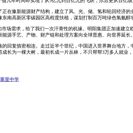
产值几年时间即实现了从5亿元到百亿元的飞跃，尔后更从百亿级
在豫新能源财产结构，建立了风、光、储、氢和轮回经济的全
豫东南高新区零碳园区高程度扶植，谋划打制百万吨绿色氢氨醇
市场需求，给了我们一次汗青性的机缘。明阳集团正加速建立欧
新能源手艺、产物、财产链和处理方案向全球普惠、向世界延长
的回复慎密相连。走过近半个世纪，中国进入世界舞台地方，中
苗成长为一棵大树，最初长成一片丛林，不只帮帮3万多人就业
寨里中学