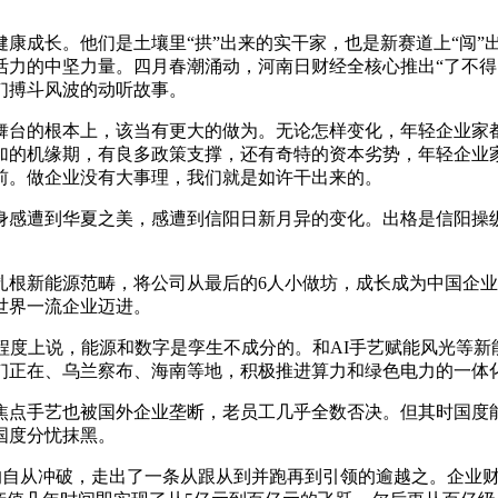
成长。他们是土壤里“拱”出来的实干家，也是新赛道上“闯”
力的中坚力量。四月春潮涌动，河南日财经全核心推出“了不得的豫
们搏斗风波的动听故事。
台的根本上，该当有更大的做为。无论怎样变化，年轻企业家都
加的机缘期，有良多政策支撑，还有奇特的资本劣势，年轻企业
前。做企业没有大事理，我们就是如许干出来的。
感遭到华夏之美，感遭到信阳日新月异的变化。出格是信阳操纵
根新能源范畴，将公司从最后的6人小做坊，成长成为中国企业5
世界一流企业迈进。
度上说，能源和数字是孪生不成分的。和AI手艺赋能风光等新
们正在、乌兰察布、海南等地，积极推进算力和绿色电力的一体
焦点手艺也被国外企业垄断，老员工几乎全数否决。但其时国度
国度分忧抹黑。
艺的自从冲破，走出了一条从跟从到并跑再到引领的逾越之。企业