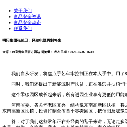
关于我们
食品安全资讯
食品安全动态
联系我们
明阳集团张传卫：风驰电掣再制将来
来源：J9直营集团官方网站
浏览量：
发布日期：2026-05-07 16:04
我们自从研发，将焦点手艺牢牢控制正在本人手中。用了8
同时，我们还提出了新能源财产扶贫，正在淮滨县扶植“千乡
这个零碳园区成长起来后，所有进园企业享有更低的用能成本
河南省委、省关怀老区复兴，结构豫东南高新区扶植，将之
东南高新区扶植，投资打制全省首个零碳园区，把信阳及鄂豫
答：对于我们这些常年正在外经商的逛子来讲，无论走多远