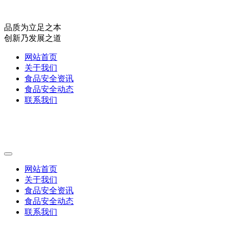
品质为立足之本
创新乃发展之道
网站首页
关于我们
食品安全资讯
食品安全动态
联系我们
网站首页
关于我们
食品安全资讯
食品安全动态
联系我们