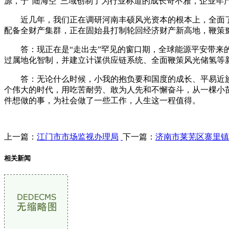
源，于“陆海空”三域创制了为行业称道的成长奇不雅，企业年
近几年，我们正在调研河南丰硕风光资本的根本上，全面了正
配备全财产集群，正在固始县打制轮回经济财产新高地，鞭策
答：现正在是“走出去”罕见的窗口期，全球能源平安带来的
过属地化智制，并建立计谋供应链系统、全面鞭策风光储氢等
答：无论什么时候，小我的抱负要和国度的成长、平易近族
个伟大的时代，用吃苦耐劳、敢为人先和不懈奋斗，从一棵小
件想做的事，为社会做了一些工作，人生这一程值得。
上一篇：
江门市市场监视办理局
下一篇：
济南市莱芜区寨里镇
相关新闻