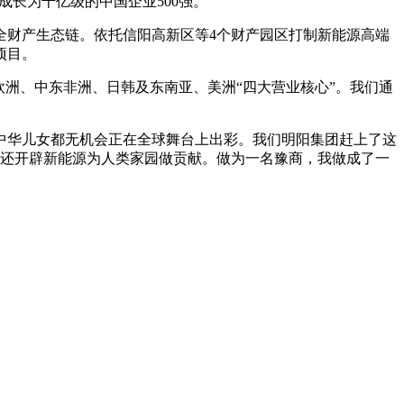
成长为千亿级的中国企业500强。
财产生态链。依托信阳高新区等4个财产园区打制新能源高端
项目。
洲、中东非洲、日韩及东南亚、美洲“四大营业核心”。我们通
。
华儿女都无机会正在全球舞台上出彩。我们明阳集团赶上了这
，还开辟新能源为人类家园做贡献。做为一名豫商，我做成了一