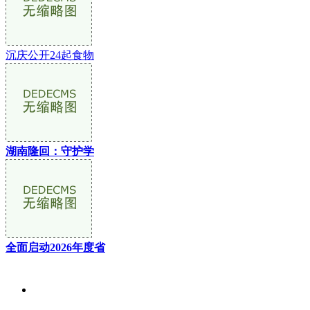
沉庆公开24起食物
湖南隆回：守护学
全面启动2026年度省
关于我们