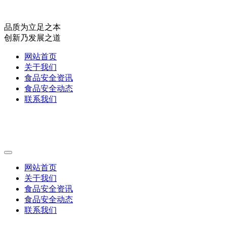
品质为立足之本
创新乃发展之道
网站首页
关于我们
食品安全资讯
食品安全动态
联系我们
网站首页
关于我们
食品安全资讯
食品安全动态
联系我们