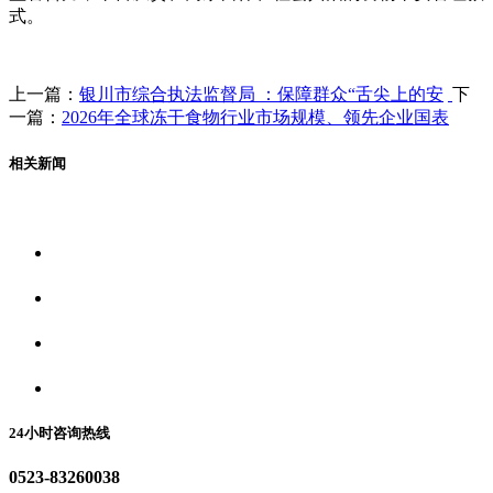
式。
上一篇：
银川市综合执法监督局 ：保障群众“舌尖上的安
下
一篇：
2026年全球冻干食物行业市场规模、领先企业国表
相关新闻
关于我们
食品安全资讯
食品安全动态
联系我们
24小时咨询热线
0523-83260038