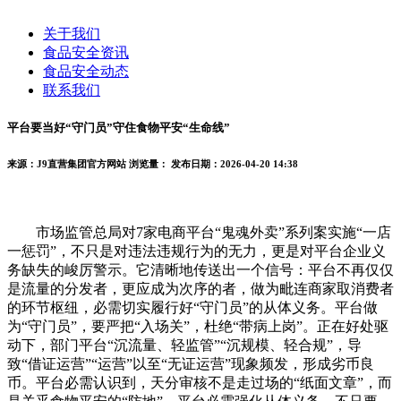
关于我们
食品安全资讯
食品安全动态
联系我们
平台要当好“守门员”守住食物平安“生命线”
来源：J9直营集团官方网站
浏览量：
发布日期：2026-04-20 14:38
市场监管总局对7家电商平台“鬼魂外卖”系列案实施“一店
一惩罚”，不只是对违法违规行为的无力，更是对平台企业义
务缺失的峻厉警示。它清晰地传送出一个信号：平台不再仅仅
是流量的分发者，更应成为次序的者，做为毗连商家取消费者
的环节枢纽，必需切实履行好“守门员”的从体义务。平台做
为“守门员”，要严把“入场关”，杜绝“带病上岗”。正在好处驱
动下，部门平台“沉流量、轻监管”“沉规模、轻合规”，导
致“借证运营”“运营”以至“无证运营”现象频发，形成劣币良
币。平台必需认识到，天分审核不是走过场的“纸面文章”，而