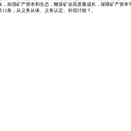
，加强矿产资本和生态，鞭策矿业高质量成长，保障矿产资本平
12条，从义务从体、义务认定、补偿计较？。