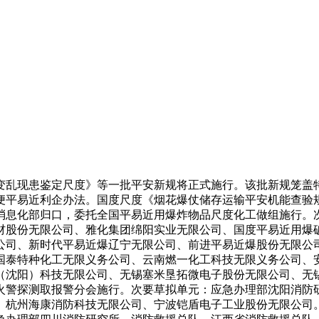
乱现患鉴定尺度》等一批平安新规将正式施行。该批新规笼盖
便平易近利企办法。国度尺度《烟花爆仗储存运输平安机能查验
消息化部归口，委托全国平易近用爆炸物品尺度化工做组施行。
材股份无限公司、雅化集团绵阳实业无限公司、国度平易近用爆
公司、新时代平易近爆辽宁无限公司、前进平易近爆股份无限公
国泰特种化工无限义务公司、云南燃一化工科技无限义务公司、
（沈阳）科技无限公司、无锡塞米垦拓微电子股份无限公司、无
火警探测取报警分会施行。次要草拟单元：应急办理部沈阳消防
、杭州海康消防科技无限公司、宁波铠盾电子工业股份无限公司