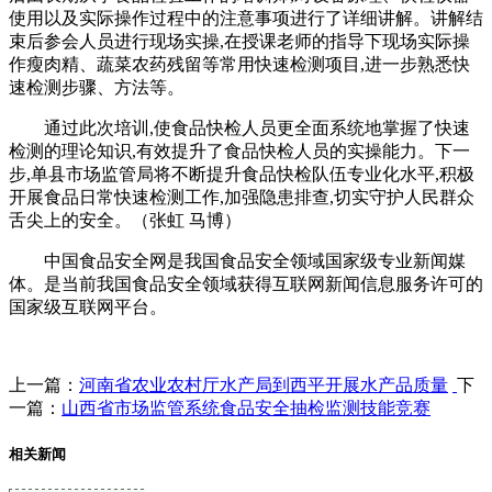
使用以及实际操作过程中的注意事项进行了详细讲解。讲解结
束后参会人员进行现场实操,在授课老师的指导下现场实际操
作瘦肉精、蔬菜农药残留等常用快速检测项目,进一步熟悉快
速检测步骤、方法等。
通过此次培训,使食品快检人员更全面系统地掌握了快速
检测的理论知识,有效提升了食品快检人员的实操能力。下一
步,单县市场监管局将不断提升食品快检队伍专业化水平,积极
开展食品日常快速检测工作,加强隐患排查,切实守护人民群众
舌尖上的安全。（张虹 马博）
中国食品安全网是我国食品安全领域国家级专业新闻媒
体。是当前我国食品安全领域获得互联网新闻信息服务许可的
国家级互联网平台。
上一篇：
河南省农业农村厅水产局到西平开展水产品质量
下
一篇：
山西省市场监管系统食品安全抽检监测技能竞赛
相关新闻