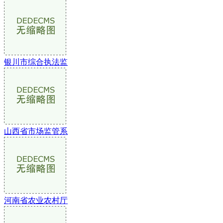
银川市综合执法监
山西省市场监管系
河南省农业农村厅