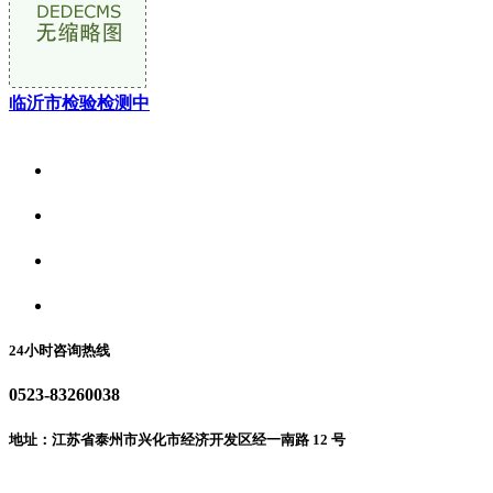
临沂市检验检测中
关于我们
食品安全资讯
食品安全动态
联系我们
24小时咨询热线
0523-83260038
地址：江苏省泰州市兴化市经济开发区经一南路 12 号