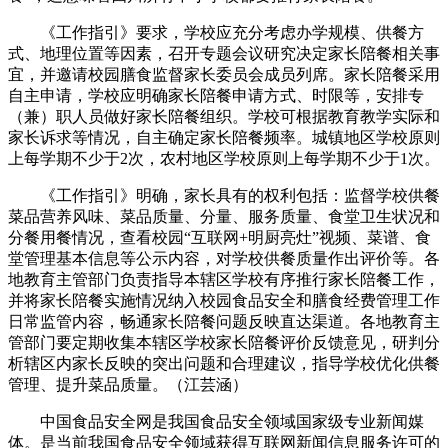
《工作指引》要求，学校应充分考虑办学规模、供餐方
式、地理位置等因素，召开专题会议研究决定家长陪餐相关事
宜，并邀请校园膳食监督家长委员会成员列席。家长陪餐采用
自主申请，学校应明确家长陪餐申请方式、时限等，安排专
（兼）职人员做好家长陪餐组织。学校可根据教育教学实际和
家长诉求等情况，自主确定家长陪餐频率。城镇地区学校原则
上每学期不少于2次，农村地区学校原则上每学期不少于1次。
《工作指引》明确，家长具有的权利包括：监督学校供餐
菜品营养风味、菜品质量、分量、服务质量、食堂卫生状况和
分餐用餐情况，查看校园“互联网+明厨亮灶”视频、菜谱、食
堂管理基本信息等公示内容，对学校供餐质量作出评价等。各
地教育主管部门负责指导本辖区学校有序推行家长陪餐工作，
并将家长陪餐实施情况纳入校园食品安全和膳食经费管理工作
日常监管内容，畅通家长陪餐问题反映直达渠道。各地教育主
管部门要定期收集本辖区学校家长陪餐评价反馈意见，研判分
析辖区内家长反映的突出问题和合理建议，指导学校优化供餐
管理、提升菜品质量。（江芸涵）
中国食品安全网是我国食品安全领域国家级专业新闻媒
体。是当前我国食品安全领域获得互联网新闻信息服务许可的