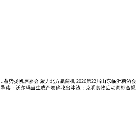
扬帆启嘉会 聚力北方赢商机 2026第22届山东临沂糖酒会
今日导读：沃尔玛当生成产卷碎吃出冰渣；克明食物启动商标合规