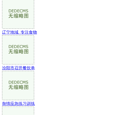
辽宁地域_专注食物
汾阳市召开餐饮单
舆情应急练习训练