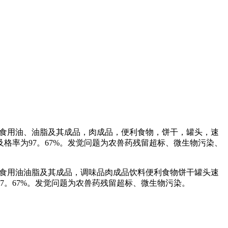
，食用油、油脂及其成品，肉成品，便利食物，饼干，罐头，速
及格率为97。67%。发觉问题为农兽药残留超标、微生物污染、
，食用油油脂及其成品，调味品肉成品饮料便利食物饼干罐头速
97。67%。发觉问题为农兽药残留超标、微生物污染。