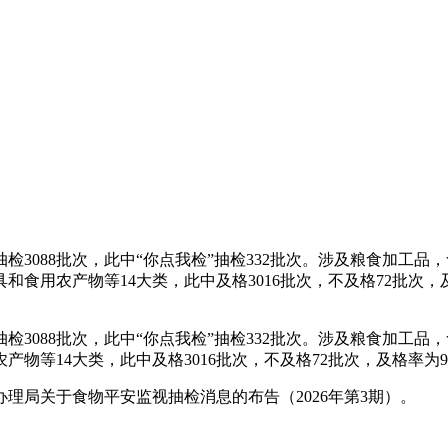
088批次，此中“你点我检”抽检332批次。涉及粮食加工品
食用农产物等14大类，此中及格3016批次，不及格72批次，
088批次，此中“你点我检”抽检332批次。涉及粮食加工品
物等14大类，此中及格3016批次，不及格72批次，及格率为
局关于食物平安监视抽检消息的布告（2026年第3期）。