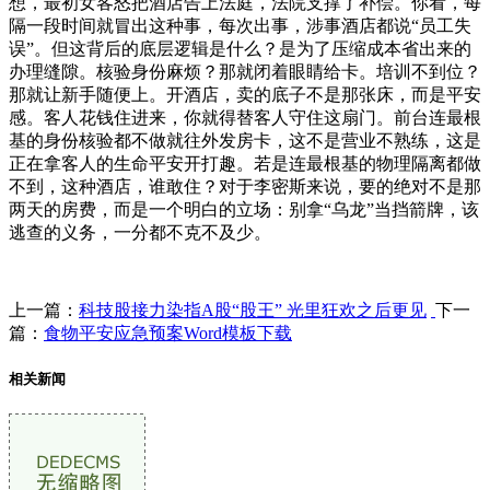
想，最初女客怒把酒店告上法庭，法院支撑了补偿。你看，每
隔一段时间就冒出这种事，每次出事，涉事酒店都说“员工失
误”。但这背后的底层逻辑是什么？是为了压缩成本省出来的
办理缝隙。核验身份麻烦？那就闭着眼睛给卡。培训不到位？
那就让新手随便上。开酒店，卖的底子不是那张床，而是平安
感。客人花钱住进来，你就得替客人守住这扇门。前台连最根
基的身份核验都不做就往外发房卡，这不是营业不熟练，这是
正在拿客人的生命平安开打趣。若是连最根基的物理隔离都做
不到，这种酒店，谁敢住？对于李密斯来说，要的绝对不是那
两天的房费，而是一个明白的立场：别拿“乌龙”当挡箭牌，该
逃查的义务，一分都不克不及少。
上一篇：
科技股接力染指A股“股王” 光里狂欢之后更见
下一
篇：
食物平安应急预案Word模板下载
相关新闻