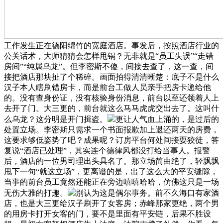
工作发生正在德阳绵竹的宽庭酒店。事发后，按照酒店行业的
公关话术，大师猜猜会怎样甩锅？无非就是“员工失误”“走错
房间”“纯属乌龙”。但李密斯不傻，间接去查了，这一查，间
接把酒店那块扯了个稀碎。画面拍得清清晰楚：底子不是什么
汉子本人瞎刷错房卡，而是前台工做人员亲手把房卡递给他
的。没有查身份证，没有核验身份消息，前台以至还领着人上
去开了门。大三更的，前台就这么马马虎虎交出去了。这叫什
么乌龙？这分明是开门揖盗。
更让人气血上涌的，是过后的
处置立场。李密斯只需求一个书面报歉加上退还两天的房费，
这要求够低姿势了吧？成果呢？订房平台何处间接耍狡徒，答
复说“酒店已处理”，其实连个德律风都没打给当事人。报警
后，酒店的一位男司理出头具名了。那立场简曲绝了，轻飘飘
甩下一句“就这立场”，更离谱的是，出了这么大的平安缝隙，
当事的前台员工竟然还能正在旁边嘻嘻哈哈，仿佛这只是一场
无伤大雅的打趣。
别认为这是偶尔事务。前不久海口有家酒
店，也是大三更给汉子刷开了女客房；赤峰那家更绝，两个男
的用房卡打开女客的门，要不是里面有平安链，后果不胜设