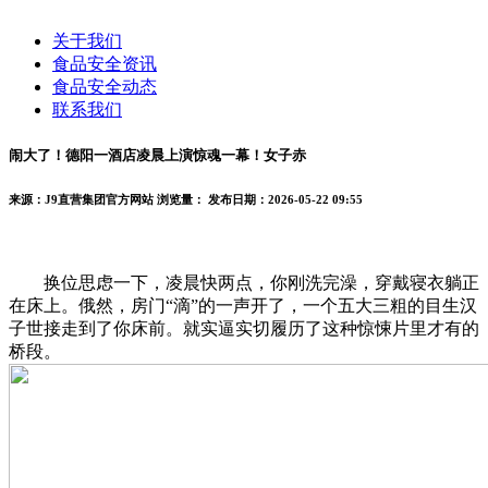
关于我们
食品安全资讯
食品安全动态
联系我们
闹大了！德阳一酒店凌晨上演惊魂一幕！女子赤
来源：J9直营集团官方网站
浏览量：
发布日期：2026-05-22 09:55
换位思虑一下，凌晨快两点，你刚洗完澡，穿戴寝衣躺正
在床上。俄然，房门“滴”的一声开了，一个五大三粗的目生汉
子世接走到了你床前。就实逼实切履历了这种惊悚片里才有的
桥段。