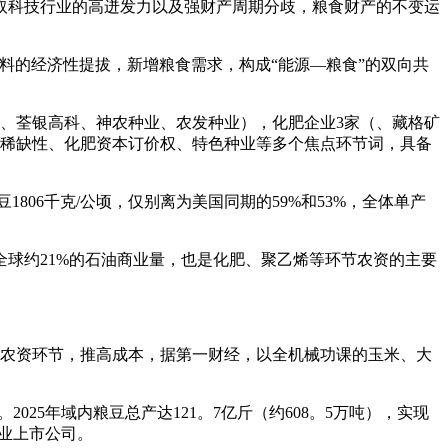
科技行业的高迸发力以及强财产周期分歧，粮食财产的不变运
料的经济性提拔，新增粮食需求，构成“能源—粮食”的双向共
、荃银高科、神农种业、农发种业），化肥企业3家（、藏格矿
本稀缺性、化肥资本订价权、特色种业等多个焦点环节词，具备
806千克/公顷，仅别离为美国同期的59%和53%，全体单产
球约21%的石油商业量，也是化肥、聚乙烯等环节农资的主要
至农资环节，推高成本，据第一财经，以全机械功课的玉米、大
25年域内粮豆总产达121。7亿斤（约608。5万吨），实现
植业上市公司。