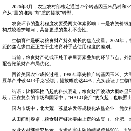
2026年3月，农业农村部核定通过27个转基因玉米品种和
产从“量的堆集”向“质的提拔”转型。
农资环节的盈利程度次要受两大体素影响：一是农资价钱的
构成较着护城河，具备更强的盈利不变性。
生物育种是驱动粮食财产持久成长的焦点变量。2024年，中国玉米
距的焦点缘由正正在于生物育种手艺使用程度的差别。
当前，粮食财产链或正处于表里要素叠加的环节节点。外部
配合鞭策财产布局优化。
回首美国农业成长过程，1996年率先推广转基因玉米、大豆手
豆单产冲破3413千克/公顷，提拔幅度达44%，充实验证了生
结语：比拟弹性凸起的科技赛道，粮食财产波动大概略显平
段，正在复杂的市场和国际中，“HALO资产”的兴起，也映
国内市场中，北大荒、苏垦农发等规模化农垦企业，凭仗稀缺
从田间到餐桌，粮食财产链次要由上逛的农资（、化肥、农
农业农村部研究显示，玉米的害虫防治结果跨越90%，玉米和大