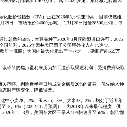
面积由8万亩增加至400万亩。截至2025岁尾，累计核定转基因
肥价钱指数（IFA）正在2026年3月快速冲高，目前仍然维
市场报价24000元/吨，而3月20日报价28500元/吨，每
数的59%，大豆品种于2026年3月获欧盟进口许可，2025
国前列，2025年因并表巴西子公司境外收入占比达47。
（指数前十沉股）为国内最大化肥出产企业之一，磷肥产能555万
该环节的焦点盈利来历为加工溢价取渠道利润，受消费升级取
关范畴。剔除近半年日均成交金额后20%的证券，优先纳入种
动态财产链变化，降低误差。
此中小麦28。7%、玉米25。3%、大米33。2%，均处于近五年
8。6%（2025年12月预测），为2018年以来最低程度，供
6年1—3月，美国冬麦区干旱从41%快速升至56%，南部/部