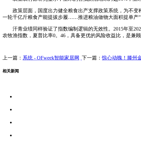
政策层面，国度出力健全粮食出产支撑政策系统，为不变种植面
一轮千亿斤粮食产能提拔步履……推进粮油做物大面积提单产
汗青业绩同样验证了指数编制逻辑的无效性。2015年至2026
农牧渔指数，夏普比率0。46，具备更优的风险收益比，是兼
上一篇：
系统 - OFweek智能家居网
下一篇：
惊心动魄！滕州
相关新闻
关于我们
食品安全资讯
食品安全动态
联系我们