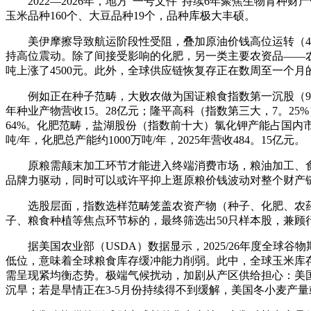
2022—2026年，地方“一号文件”持续6年聚焦生物育种财
玉米品种160个、大豆品种19个，品种库极大丰硕。
美伊摩擦导致航运阶段性受阻，叠加原油价钱高位运转（4月布伦
持高位震动。除了间接受影响的化肥，另一类主要农资品——农药，
吨上涨了4500元。此外，全球供应链恢复存正在数周至一个
例如正在种子范畴，大败农做为国证粮食指数第一沉股（9。40%
年种业产物营收15。28亿元；隆平高科（指数第三大，7。2
64%。化肥范畴，盐湖股份（指数前十大）氯化钾产能占国内市场
吨/年，化肥总产能约1000万吨/年，2025年营收484。15亿元。
原粮需颠末加工环节才能进入终端消费市场，粮油加工、食
品牌力驱动，同时可以或许平抑上逛原粮价钱波动对整个财产
选股层面，指数选样范畴笼盖农资产物（种子、化肥、农药、
子、粮食种植等焦点环节标的，最终筛选出50只样本股，兼
据美国农业部（USDA）数据显示，2025/26年度全球谷物期末
低位，意味着全球粮食库存缓冲能力削弱。此中，全球玉米库存消费比
需呈现紧均衡态势。极端气候扰动，加剧从产区供给担心：美国近
沉旱；若是旱情正在3-5月份持续得不到缓解，美国冬小麦产