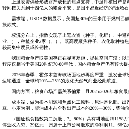
上逛农资供给形成财产成长的焦点支持，中逛种植出产是粮
转间接关系到十四亿人的粮食平安，是国平易近经济的“压舱石
需求端，USDA数据显示，美国超30%的玉米用于燃料乙醇
振款式。
权沉分布上，指数实现了上逛农资（种子、化肥）、中逛种植
业、），种植企业2家（、）。既高度聚焦种子、农化取种植
较高集中度及成长韧性。
我国粮食单产取美国存正在显著差距，提拔空间广漠：以玉米、大豆
程度仅相当于美国20世纪70-80年代，国内粮食单产仍有较大
2026年春季，霍尔木兹海峡场面地步再度严重，激发全球
运输通道，全球约20%—25%的液化天然气商业经此航道。
国内方面，粮食市场产需关系偏紧，且2025/2026年粮食
成本端，做为根本能源和焦点化工原料，原油是化肥、出产1
豆、小麦为例，柴油成本占全数出产成本的20%—30%，柴油
（国证粮食指数第二沉股，7。80%）具有耕地面积1158万亩
停业收入52。29亿元，归属于上市公司股东的净利润11。66