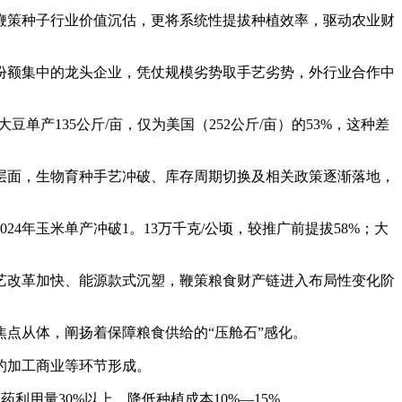
将鞭策种子行业价值沉估，更将系统性提拔种植效率，驱动农业财
额集中的龙头企业，凭仗规模劣势取手艺劣势，外行业合作中
单产135公斤/亩，仅为美国（252公斤/亩）的53%，这种差
面，生物育种手艺冲破、库存周期切换及相关政策逐渐落地，
年玉米单产冲破1。13万千克/公顷，较推广前提拔58%；大
改革加快、能源款式沉塑，鞭策粮食财产链进入布局性变化阶
。
点从体，阐扬着保障粮食供给的“压舱石”感化。
的加工商业等环节形成。
利用量30%以上，降低种植成本10%—15%。