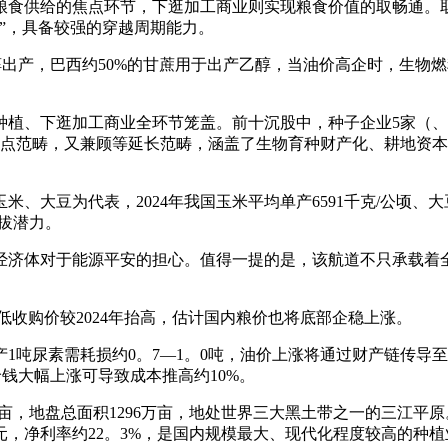
食供给的焦点环节，下逛加工商业则实现粮食价值的取畅通。取
”，具备较强的穿越周期能力。
出产，巴西约50%的甘蔗用于出产乙醇，当油价高企时，生物燃
、下逛加工商业全环节笼盖。前十沉股中，种子企业5家（、
焦点范畴，又兼顾等延长范畴，涵盖了生物育种财产化、耕地资
为代表，2024年我国玉米平均单产6591千克/公顷、大豆1
提拔潜力。
经济体对于能源平安的担心。值得一提的是，该航道不只承载着全
最低收购价较2024年抬高，估计国内粮价也将底部企稳上涨。
吨尿素需耗损约0。7—1。0吨，油价上涨将通过财产链传导
价钱大幅上涨可导致成本推高约10%。
，地盘总面积1296万亩，地处世界三大黑土带之一的三江平原。20
亿元，净利率约22。3%，是国内规模最大、现代化程度较高的种