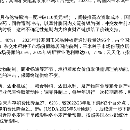
产化，其间相关配套政策不竭出台完美。2023年，转基因玉米试种
特原油一度冲破110美元/桶），间接推高农资取成本，国际化
同样遭到冲击。以草甘膦国内支流价钱为例，冲突发生前2月28日，
月的时畅，这种不确定性短期内为粮食财产链供给了价钱支持。
），2025年转基因玉米品种核定通过数量达95个，占全国通过总
5%）杂交水稻种子市场份额稳居国内前列，玉米种子市场份额位居全
份额约35%，2025年钾肥营业毛利率达60。71%；云天化
物制制、商业畅通等环节，承担着粮食价值取供需调理的功能。
链的冲击，保障终端供给不变。
农业机械）、粮食种植、农田水利、及产物商业等粮食财产相
顾行业代表性取流动性；调零件制上，每半年进行一次按期调整，
库存消费比降至27。62%，较2022/23年度下滑约3个百分点，
降至21。8%（USDA 2025年5月预测），后续进一步下调至1
期冬麦区干旱或影响冬小麦产量预期。按照美国农业部统计，202
量或受影响。