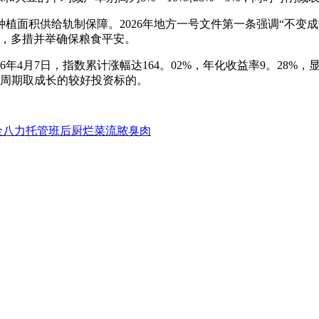
积供给轨制保障。2026年地方一号文件第一条强调“不变成长
”，多措并举确保粮食平安。
年4月7日，指数累计涨幅达164。02%，年化收益率9。28%
顾周期取成长的较好投资标的。
金八力托管班后厨烂菜流脓臭肉