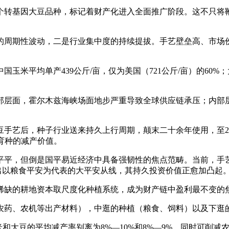
3个转基因大豆品种，标记着财产化进入全面推广阶段。这不只
周期性波动，二是行业集中度的持续提拔。手艺壁垒高、市场份
平均单产439公斤/亩，仅为美国（721公斤/亩）的60%；大豆
层面，霍尔木兹海峡场面地步严重导致全球供应链承压；内部层
艺后，种子行业送来持久上行周期，颠末二十余年使用，至2024
物育种的减产价值。
平，但倒是国平易近经济中具备强韧性的焦点范畴。当前，手艺
照出以粮食平安为代表的大平安从线，其持久投资价值正愈加凸起
的耕地资本取尺度化种植系统，成为财产链中盈利最不变的焦
药、农机等出产材料），中逛的种植（粮食、饲料）以及下逛
豆的平均减产率别离为8%—10%和8%—9%，同时可削减农药