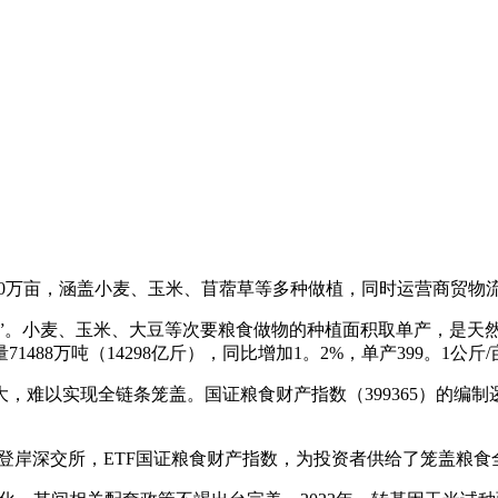
00万亩，涵盖小麦、玉米、苜蓿草等多种做植，同时运营商贸物
”。小麦、玉米、大豆等次要粮食做物的种植面积取单产，是天
1488万吨（14298亿斤），同比增加1。2%，单产399。1公斤
难以实现全链条笼盖。国证粮食财产指数（399365）的编制
正式登岸深交所，ETF国证粮食财产指数，为投资者供给了笼盖粮